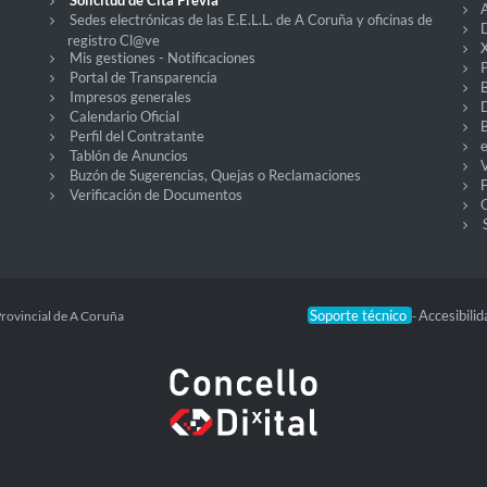
Solicitud de Cita Previa
A
Sedes electrónicas de las E.E.L.L. de A Coruña y oficinas de
D
registro Cl@ve
X
Mis gestiones - Notificaciones
P
Portal de Transparencia
Impresos generales
Calendario Oficial
Perfil del Contratante
Tablón de Anuncios
V
Buzón de Sugerencias, Quejas o Reclamaciones
Verificación de Documentos
O
Soporte técnico
Accesibili
Provincial de A Coruña
-