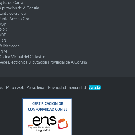
yto. de Carral
iputación de A Coruña
unta de Galicia
unto Acceso Gral.
BOP
DOG
BOE
eDNI
alidaciones
FNMT
ficina Virtual del Catastro
Sede Electrónica Diputación Provincial de A Coruña
dad
Mapa web
Aviso legal
Privacidad
Seguridad
Ayuda
-
-
-
-
-