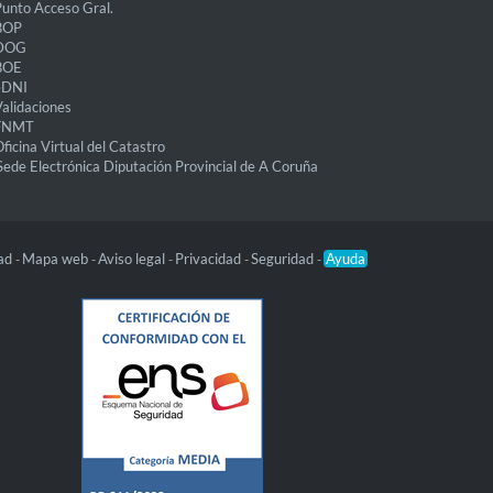
unto Acceso Gral.
BOP
DOG
BOE
eDNI
alidaciones
FNMT
ficina Virtual del Catastro
Sede Electrónica Diputación Provincial de A Coruña
dad
Mapa web
Aviso legal
Privacidad
Seguridad
Ayuda
-
-
-
-
-