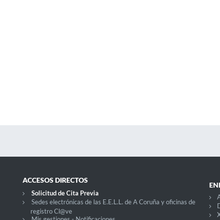
ACCESOS DIRECTOS
EN
Solicitud de Cita Previa
A
Sedes electrónicas de las E.E.L.L. de A Coruña y oficinas de
D
registro Cl@ve
X
Mis gestiones - Notificaciones