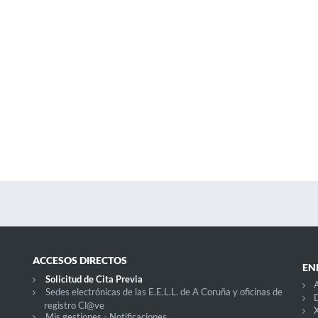
ACCESOS DIRECTOS
EN
Solicitud de Cita Previa
A
Sedes electrónicas de las E.E.L.L. de A Coruña y oficinas de
D
registro Cl@ve
X
Mis gestiones - Notificaciones