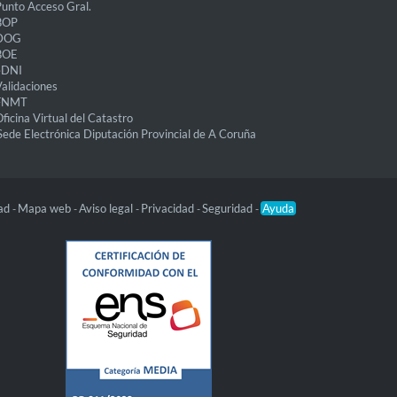
unto Acceso Gral.
BOP
DOG
BOE
eDNI
alidaciones
FNMT
ficina Virtual del Catastro
Sede Electrónica Diputación Provincial de A Coruña
dad
Mapa web
Aviso legal
Privacidad
Seguridad
Ayuda
-
-
-
-
-