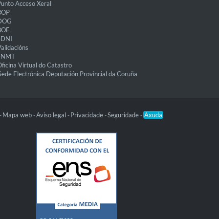
unto Acceso Xeral
BOP
DOG
BOE
eDNI
alidacións
FNMT
ficina Virtual do Catastro
Sede Electrónica Deputación Provincial da Coruña
Mapa web
Aviso legal
Privacidade
Seguridade
Axuda
-
-
-
-
-