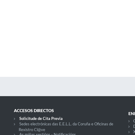
ACCESOS DIRECTOS
EN
Solicitude de Cita Previa
C
Sedes electrónicas das E.E.L.L. da Coruña e Oficinas de
D
Rexistro Cl@ve
X
As miñas xestións - Notificacións