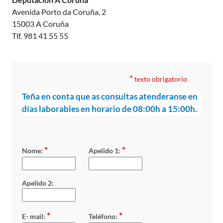
Avenida Porto da Coruña, 2
15003 A Coruña
Tlf. 981 41 55 55
*
texto obrigatorio
Teña en conta que as consultas atenderanse en
días laborables en horario de 08:00h a 15:00h.
*
*
Nome:
Apelido 1:
Apelido 2:
*
*
E- mail:
Teléfono: