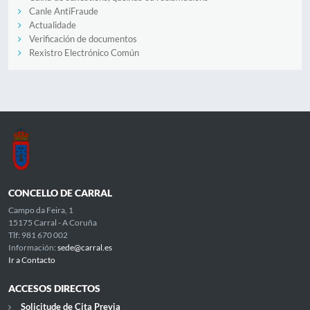
Canle AntiFraude
Actualidade
Verificación de documentos
Rexistro Electrónico Común
CONCELLO DE CARRAL
Campo da Feira, 1
15175 Carral - A Coruña
Tlf: 981 670 002
Información:
sede@carral.es
Ir a Contacto
ACCESOS DIRECTOS
Solicitude de Cita Previa