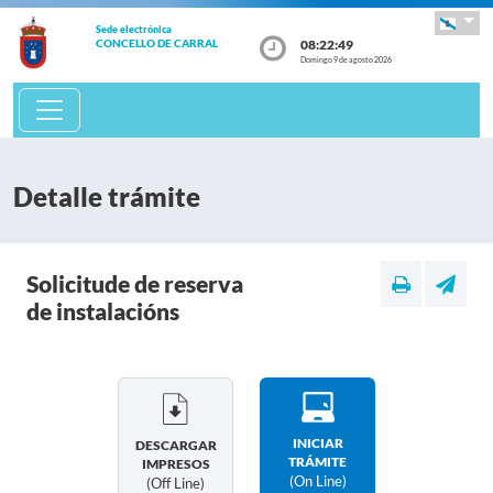
Sede electrónica
08:22:49
CONCELLO DE CARRAL
Domingo 9 de agosto 2026
Detalle trámite
Solicitude de reserva
de instalacións
INICIAR
DESCARGAR
TRÁMITE
IMPRESOS
(on Line)
(off Line)