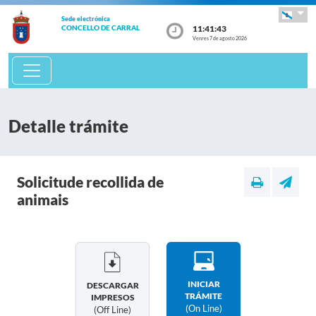
Sede electrónica
11:41:44
CONCELLO DE CARRAL
Venres 7 de agosto 2026
Detalle trámite
Solicitude recollida de
animais
INICIAR
DESCARGAR
TRÁMITE
IMPRESOS
(on Line)
(off Line)